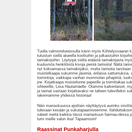
Tuolla valmistelureissulla kävin myös Kiihtelysvaaran k
tutustuin siellä alueella koottuihin ja julkaistuihin kirjoi
tarinakirjoihin. Löytyipä sieltä eräästä tarinakirjasta 
kuuluvista henkilöistä kivoja pieniä tarinoita! Näitä ta
nyt kokoamassa tarinakirjaksi, mutta tarinoita tarvitaan 
muistelkaapa sukumme jäseniä, erilaisia sattumuksia, 
toimintoja, vaikkapa vanhan mummolan pihapiiriä, tuok
jne. Kirjatkaapa muistelunne paperille ja toimittakaa 
sihteerille, Liisa Hautamäelle. Otamme kaikenlaiset, my
ja tarinat vastaan kirjattavaksi ne talteen tulevillekin su
rakennamme yhdessä historiaa!
Näin marraskuussa ajoittain näyttäytyvä aurinko siivit
tulevaan kesään ja sukutapaamiseemme. Ilahduttakoon
säteet meitä kaikkia tässä marraskuun harmau-dessa j
lumi meille valon iloa! Tapaamisiin!
Raassinat Punkaharjulla