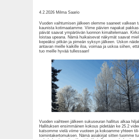
4.2.2026 Milma Saario
Vuoden vaihtumisen jälkeen olemme saaneet valkean t
kaunista kotimaatamme. Viime päivien napakat pakkaset
päivät saavat ympäröivän luonnon kimaltelemaan. Kirka
loistaa upeana. Nämä huikaisevat näkymät saavat mielen
kepeäksi pitkän ja pimeän syksyn jälkeen. Uskon näide
antavan meille kaikille iloa, voimaa ja uskoa siihen, ett
tuo meille hyvää tullessaan!
Vuoden vaihteen jälkeen sukuseuran hallitus alkaa hilja
Hallituksen ensimmäinen kokous pidetään ke 25.2 video
katsomme vielä viime vuoteen ja kokoamme yhteen tili-
toimintakertomuksen. Nämä asiakirjat sitten tuomme t