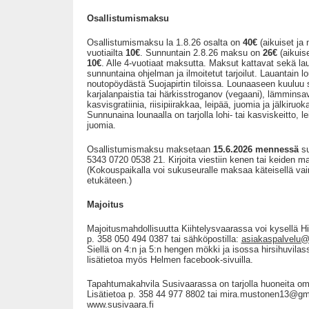
Osallistumismaksu
Osallistumismaksu la 1.8.26 osalta on
40€
(aikuiset ja 
vuotiailta
10€
. Sunnuntain 2.8.26 maksu on
26€
(aikuis
10€
. Alle 4-vuotiaat maksutta. Maksut kattavat sekä lau
sunnuntaina ohjelman ja ilmoitetut tarjoilut. Lauantain lo
noutopöydästä Suojapirtin tiloissa. Lounaaseen kuuluu s
karjalanpaistia tai härkisstroganov (vegaani), lämminsav
kasvisgratiinia, riisipiirakkaa, leipää, juomia ja jälkiruok
Sunnunaina lounaalla on tarjolla lohi- tai kasviskeitto, l
juomia.
Osallistumismaksu maksetaan
15.6.2026 mennessä
su
5343 0720 0538 21. Kirjoita viestiin kenen tai keiden m
(Kokouspaikalla voi sukuseuralle maksaa käteisellä vai
etukäteen.)
Majoitus
Majoitusmahdollisuutta Kiihtelysvaarassa voi kysellä 
p. 358 050 494 0387 tai sähköpostilla:
asiakaspalvelu@h
Siellä on 4:n ja 5:n hengen mökki ja isossa hirsihuvilas
lisätietoa myös Helmen facebook-sivuilla.
Tapahtumakahvila Susivaarassa on tarjolla huoneita om
Lisätietoa p. 358 44 977 8802 tai mira.mustonen13@g
www.susivaara.fi