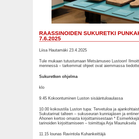
RAASSINOIDEN SUKURETKI PUNKA
7.6.2025
Liisa Hautamäki 23.4.2025
Tule mukaan tutustumaan Metsämuseo Lustoon! Ilmoitt
mennessä – tarkemmat ohjeet ovat aiemmassa tiedott
Sukuretken ohjelma
klo
9.45 Kokoontuminen Luston sisääntuloaulassa
10.00 kokoustila Luston tupa: Tervetuloa ja ajankohtai
Sukutarinat talteen – sukuseuran kunniajäsen ja entine
Ahonen kertoo omasta kirjoittamisestaan * Esimerkkejä 
tarinoiden kirjoittamiseen – toimittaja Arja Maunuksela
11.15 lounas Ravintola Kuhankeittäjä