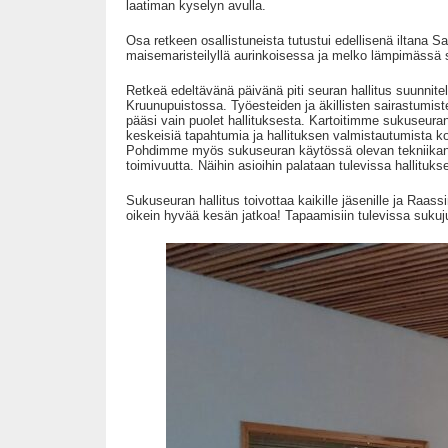
laatiman kyselyn avulla.
Osa retkeen osallistuneista tutustui edellisenä iltana S
maisemaristeilyllä aurinkoisessa ja melko lämpimässä
Retkeä edeltävänä päivänä piti seuran hallitus suunnitelu
Kruunupuistossa. Työesteiden ja äkillisten sairastumist
pääsi vain puolet hallituksesta. Kartoitimme sukuseura
keskeisiä tapahtumia ja hallituksen valmistautumista k
Pohdimme myös sukuseuran käytössä olevan tekniikan 
toimivuutta. Näihin asioihin palataan tulevissa hallitu
Sukuseuran hallitus toivottaa kaikille jäsenille ja Raass
oikein hyvää kesän jatkoa! Tapaamisiin tulevissa sukuj