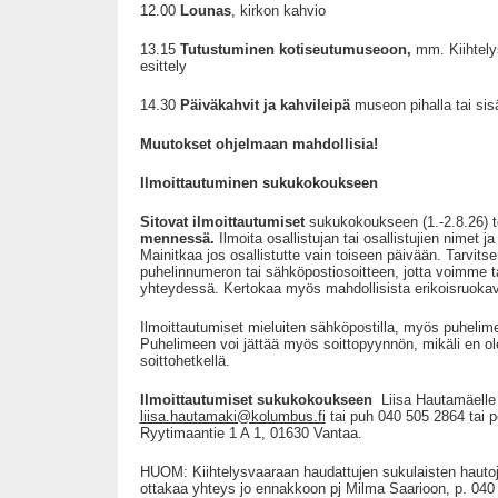
12.00
Lounas
, kirkon kahvio
13.15
Tutustuminen kotiseutumuseoon,
mm. Kiihtel
esittely
14.30
Päiväkahvit ja kahvileipä
museon pihalla tai sis
Muutokset ohjelmaan mahdollisia!
Ilmoittautuminen sukukokoukseen
Sitovat ilmoittautumiset
sukukokoukseen (1.-2.8.26)
mennessä.
Ilmoita osallistujan tai osallistujien nimet ja
Mainitkaa jos osallistutte vain toiseen päivään. Tarvits
puhelinnumeron tai sähköpostiosoitteen, jotta voimme ta
yhteydessä. Kertokaa myös mahdollisista erikoisruokav
Ilmoittautumiset mieluiten sähköpostilla, myös puhelimel
Puhelimeen voi jättää myös soittopyynnön, mikäli en ole
soittohetkellä.
Ilmoittautumiset sukukokoukseen
Liisa Hautamäelle 
liisa.hautamaki@kolumbus.fi
tai puh 040 505 2864 tai p
Ryytimaantie 1 A 1, 01630 Vantaa.
HUOM: Kiihtelysvaaraan haudattujen sukulaisten hauto
ottakaa yhteys jo ennakkoon pj Milma Saarioon, p. 04