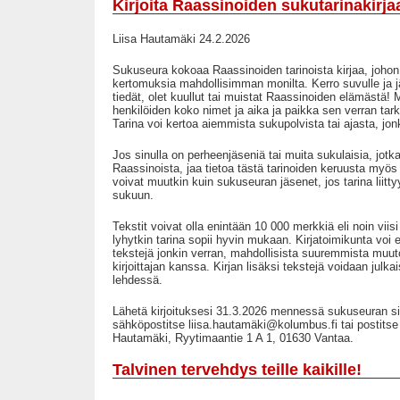
Kirjoita Raassinoiden sukutarinakirja
Liisa Hautamäki 24.2.2026
Sukuseura kokoaa Raassinoiden tarinoista kirjaa, joho
kertomuksia mahdollisimman monilta. Kerro suvulle ja jäl
tiedät, olet kuullut tai muistat Raassinoiden elämästä! M
henkilöiden koko nimet ja aika ja paikka sen verran tarka
Tarina voi kertoa aiemmista sukupolvista tai ajasta, jon
Jos sinulla on perheenjäseniä tai muita sukulaisia, jotka 
Raassinoista, jaa tietoa tästä tarinoiden keruusta myös h
voivat muutkin kuin sukuseuran jäsenet, jos tarina liitt
sukuun.
Tekstit voivat olla enintään 10 000 merkkiä eli noin viisi 
lyhytkin tarina sopii hyvin mukaan. Kirjatoimikunta voi e
tekstejä jonkin verran, mahdollisista suuremmista muut
kirjoittajan kanssa. Kirjan lisäksi tekstejä voidaan julka
lehdessä.
Lähetä kirjoituksesi 31.3.2026 mennessä sukuseuran sih
sähköpostitse liisa.hautamäki@kolumbus.fi tai postitse o
Hautamäki, Ryytimaantie 1 A 1, 01630 Vantaa.
Talvinen tervehdys teille kaikille!