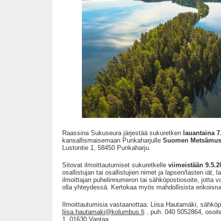
Raassina Sukuseura järjestää sukuretken
lauantaina 7
kansallismaisemaan Punkaharjulle
Suomen Metsämus
Lustontie 1, 58450 Punkaharju.
Sitovat ilmoittautumiset sukuretkelle
viimeistään 9.5.2
osallistujan tai osallistujien nimet ja lapsen/lasten iät,
ilmoittajan puhelinnumeron tai sähköpostiosoite, jotta 
olla yhteydessä. Kertokaa myös mahdollisista erikoisru
Ilmoittautumisia vastaanottaa: Liisa Hautamäki, sähköp
liisa.hautamaki@kolumbus.fi
, puh. 040 5052864, osoit
1, 01630 Vantaa,