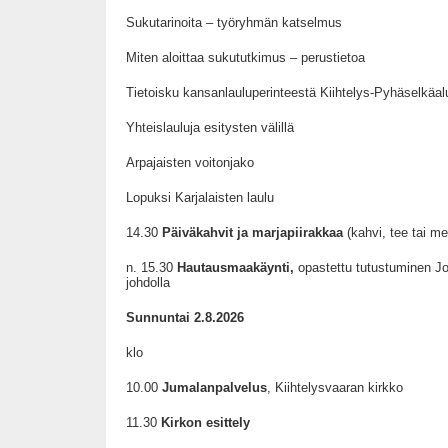
Sukutarinoita – työryhmän katselmus
Miten aloittaa sukututkimus – perustietoa
Tietoisku kansanlauluperinteestä Kiihtelys-Pyhäselkäal
Yhteislauluja esitysten välillä
Arpajaisten voitonjako
Lopuksi
Karjalaisten laulu
14.30
Päiväkahvit ja marjapiirakkaa
(kahvi, tee tai m
n. 15.30
Hautausmaakäynti,
opastettu tutustuminen J
johdolla
Sunnuntai 2.8.2026
klo
10.00
Jumalanpalvelus
, Kiihtelysvaaran kirkko
11.30
Kirkon esittely