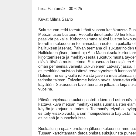
Liisa Hautamäki 30.6.25
Kuvat Milma Saario
Sukuseuran retki toteutui tänä vuonna kesäkuussa Punk
Metsämuseo Lustoon. Retkelle ilmoittautui 30 henkilöä, 
pääsivät paikalle. Kokoonnuimme aluksi Luston kokoust
kerrottiin sukuseuran toiminnasta ja esiteltiin paikalla o
hallituksen jäsenet. Päivän teemana oli sukutarinoiden t
Hallituksen jäsen, toimittaja Arja Maunuksela kertoi tari
kirjoittamisesta ja merkityksestä sukututkimusta täyde
elävöittävänä muistitietona. Sukuseuran kunniajäsen An
oman perheensä vaiheita Uukuniemen Latvasyrjässä. H
esimerkkinä muiston isänsä tervehtymisestä luonnonlä
Halusimme esityksillä rohkaista jäseniä muistelemaan j
tarinoita talteen. Toivoimme heidän myös lähettävän ni
käyttöön. Sukuseuran tavoitteena on julkaista kirja suku
vuosina.
Päivän ohjelmaan kuului opastettu kierros Luston näyttel
kattava kuva metsän merkityksestä suomalaisten elä
käytön ja korjuun historiasta. Teemanäyttelynä oli nykyp
esittely visakoivusta ja sen monipuolisesta käytöstä 
esineissä ja huonekaluissa.
Ruokailun ja opaskierroksen jälkeen kokoonnuimme uud
Tupaan kartoittamaan tietoa omista sukujuurista puheen