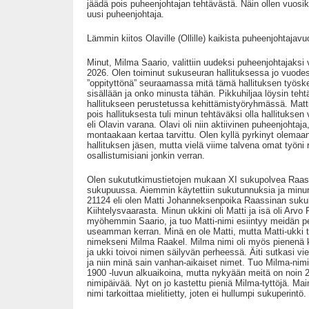
jäädä pois puheenjohtajan tehtävästä. Näin ollen vuosik
uusi puheenjohtaja.
Lämmin kiitos Olaville (Ollille) kaikista puheenjohtajavu
Minut, Milma Saario, valittiin uudeksi puheenjohtajaksi
2026. Olen toiminut sukuseuran hallituksessa jo vuodes
”oppityttönä” seuraamassa mitä tämä hallituksen työske
sisällään ja onko minusta tähän. Pikkuhiljaa löysin teh
hallitukseen perustetussa kehittämistyöryhmässä. Matt
pois hallituksesta tuli minun tehtäväksi olla hallituksen
eli Olavin varana. Olavi oli niin aktiivinen puheenjohtaja
montaakaan kertaa tarvittu. Olen kyllä pyrkinyt olemaan
hallituksen jäsen, mutta vielä viime talvena omat työni ra
osallistumisiani jonkin verran.
Olen sukututkimustietojen mukaan XI sukupolvea Raas
sukupuussa. Aiemmin käytettiin sukutunnuksia ja minu
21124 eli olen Matti Johanneksenpoika Raassinan suk
Kiihtelysvaarasta. Minun ukkini oli Matti ja isä oli Arvo
myöhemmin Saario, ja tuo Matti-nimi esiintyy meidän 
useamman kerran. Minä en ole Matti, mutta Matti-ukki t
nimekseni Milma Raakel. Milma nimi oli myös pienenä ku
ja ukki toivoi nimen säilyvän perheessä. Äiti sutkasi vie
ja niin minä sain vanhan-aikaiset nimet. Tuo Milma-nim
1900 -luvun alkuaikoina, mutta nykyään meitä on noin 2
nimipäivää. Nyt on jo kastettu pieniä Milma-tyttöjä. Main
nimi tarkoittaa mielitietty, joten ei hullumpi sukuperintö.