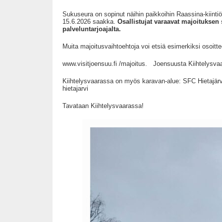
Sukuseura on sopinut näihin paikkoihin Raassina-kiinti
15.6.2026 saakka.
Osallistujat varaavat majoituksen
palveluntarjoajalta.
Muita majoitusvaihtoehtoja voi etsiä esimerkiksi osoit
www.visitjoensuu.fi /majoitus. Joensuusta Kiihtelysva
Kiihtelysvaarassa on myös karavan-alue: SFC Hietajärv
hietajarvi
Tavataan Kiihtelysvaarassa!