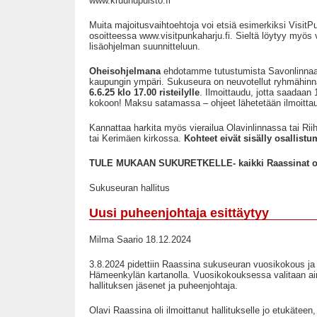
www.kruunupuisto.fi
Muita majoitusvaihtoehtoja voi etsiä esimerkiksi VisitPu
osoitteessa www.visitpunkaharju.fi. Sieltä löytyy myös
lisäohjelman suunnitteluun.
Oheisohjelmana
ehdotamme tutustumista Savonlinnaan
kaupungin ympäri. Sukuseura on neuvotellut ryhmähinn
6.6.25 klo 17.00 risteilylle
. Ilmoittaudu, jotta saadaa
kokoon! Maksu satamassa – ohjeet lähetetään ilmoittaut
Kannattaa harkita myös vierailua Olavinlinnassa tai Ri
tai Kerimäen kirkossa.
Kohteet eivät sisälly osallis
TULE MUKAAN SUKURETKELLE- kaikki Raassinat ovat
Sukuseuran hallitus
Uusi puheenjohtaja esittäytyy
Milma Saario 18.12.2024
3.8.2024 pidettiin Raassina sukuseuran vuosikokous ja 
Hämeenkylän kartanolla. Vuosikokouksessa valitaan a
hallituksen jäsenet ja puheenjohtaja.
Olavi Raassina oli ilmoittanut hallitukselle jo etukäteen