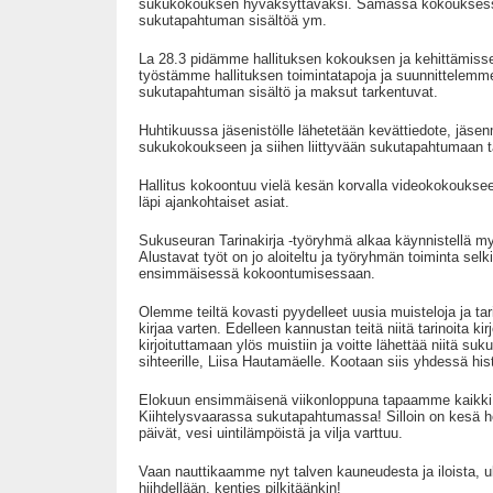
sukukokouksen hyväksyttäväksi. Samassa kokoukse
sukutapahtuman sisältöä ym.
La 28.3 pidämme hallituksen kokouksen ja kehittämisse
työstämme hallituksen toimintatapoja ja suunnittelemm
sukutapahtuman sisältö ja maksut tarkentuvat.
Huhtikuussa jäsenistölle lähetetään kevättiedote, jäse
sukukokoukseen ja siihen liittyvään sukutapahtumaan tar
Hallitus kokoontuu vielä kesän korvalla videokokoukse
läpi ajankohtaiset asiat.
Sukuseuran Tarinakirja -työryhmä alkaa käynnistellä my
Alustavat työt on jo aloiteltu ja työryhmän toiminta selk
ensimmäisessä kokoontumisessaan.
Olemme teiltä kovasti pyydelleet uusia muisteloja ja tar
kirjaa varten. Edelleen kannustan teitä niitä tarinoita kir
kirjoituttamaan ylös muistiin ja voitte lähettää niitä s
sihteerille, Liisa Hautamäelle. Kootaan siis yhdessä hist
Elokuun ensimmäisenä viikonloppuna tapaamme kaikki
Kiihtelysvaarassa sukutapahtumassa! Silloin on kesä 
päivät, vesi uintilämpöistä ja vilja varttuu.
Vaan nauttikaamme nyt talven kauneudesta ja iloista, ul
hiihdellään, kenties pilkitäänkin!