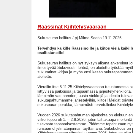
Raassinat Kiihtelysvaaraan
Sukuseuran hallitus / pj Milma Saario 19.11.2025
Tervehdys kaikille Raassinoille ja kiitos vielä kaikill
osallistuneille!
Sukuseuran hallitus on nyt syksyn aikana ahkeroinut j
ilmestyvää Sukuviesti -lehteä, on aloitettu työstää m
sukutarinat -kirjaa ja myös ensi kesän sukutapahtuman 
aloitettu.
Vierailin itse 5.11.25 Kiihtelysvaarassa tutustumassa
liittyvissä paikoissa ja tapaamassa järjestelyhenkilöitä. S
lämpimän vastaanoton, uusia vinkkejä ja ideoita tuleva
sukutapahtumamme järjestelyihin, kiitos! Meidät toivotet
sukuseuran porukka, lämpimästi tervetulleiksi Kiihtely
Vuoden 2026 sukutapahtuman ajankohta on elokuun e
viikonloppu eli 1. – 2.8.2026, joten laittakaapa merkintä
tulevasta tapaamisestamme. Pidämme tapahtuman nyt 
runsaan ohjelmatarjonnan täyttämänä. Sukukokous on p
Kiihtelysvaarassa viimeksi vuonna 2008, joten on aika