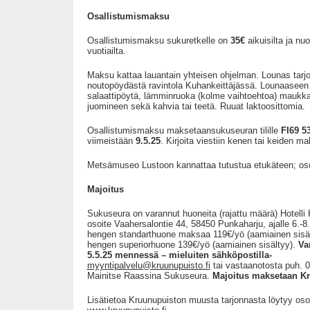
Osallistumismaksu
Osallistumismaksu sukuretkelle on
35€
aikuisilta ja nuo
vuotiailta.
Maksu kattaa lauantain yhteisen ohjelman. Lounas tarjo
noutopöydästä ravintola Kuhankeittäjässä. Lounaaseen
salaattipöytä, lämminruoka (kolme vaihtoehtoa) maukka
juomineen sekä kahvia tai teetä. Ruuat laktoosittomia.
Osallistumismaksu maksetaansukuseuran tilille
FI69 5
viimeistään
9.5.25
. Kirjoita viestiin kenen tai keiden ma
Metsämuseo Lustoon kannattaa tutustua etukäteen; osoi
Majoitus
Sukuseura on varannut huoneita (rajattu määrä) Hotelli
osoite Vaahersalontie 44, 58450 Punkaharju, ajalle 6.-
hengen standarthuone maksaa 119€/yö (aamiainen sisäl
hengen superiorhuone 139€/yö (aamiainen sisältyy).
Va
5.5.25 mennessä – mieluiten sähköpostilla-
myyntipalvelu@kruunupuisto.fi
tai vastaanotosta puh. 
Mainitse Raassina Sukuseura.
Majoitus maksetaan K
Lisätietoa Kruunupuiston muusta tarjonnasta löytyy oso