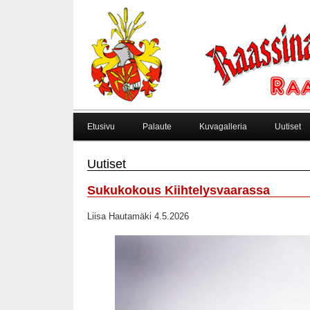
Etusivu
Palaute
Kuvagalleria
Uutiset
Uutiset
Sukukokous Kiihtelysvaarassa
Liisa Hautamäki 4.5.2026