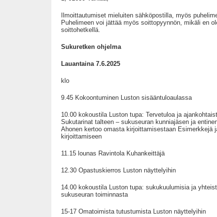
Ilmoittautumiset mieluiten sähköpostilla, myös puhelimel
Puhelimeen voi jättää myös soittopyynnön, mikäli en ole
soittohetkellä.
Sukuretken ohjelma
Lauantaina 7.6.2025
klo
9.45 Kokoontuminen Luston sisääntuloaulassa
10.00 kokoustila Luston tupa: Tervetuloa ja ajankohtai
Sukutarinat talteen – sukuseuran kunniajäsen ja entine
Ahonen kertoo omasta kirjoittamisestaan Esimerkkejä ja
kirjoittamiseen
11.15 lounas Ravintola Kuhankeittäjä
12.30 Opastuskierros Luston näyttelyihin
14.00 kokoustila Luston tupa: sukukuulumisia ja yhteis
sukuseuran toiminnasta
15-17 Omatoimista tutustumista Luston näyttelyihin