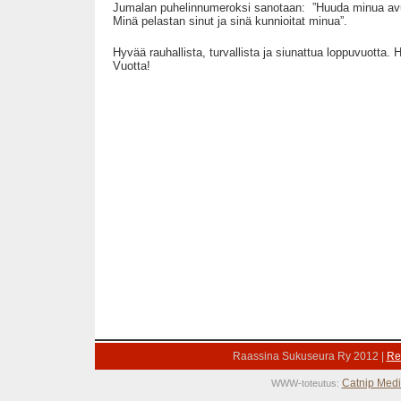
Jumalan puhelinnumeroksi sanotaan: ”Huuda minua av
Minä pelastan sinut ja sinä kunnioitat minua”.
Hyvää rauhallista, turvallista ja siunattua loppuvuotta.
Vuotta!
Raassina Sukuseura Ry 2012 |
Rek
Catnip Med
WWW-toteutus: