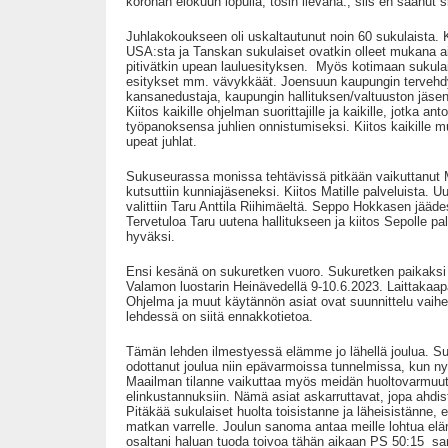
koronan elokuun lopulla, tosin lievänä., siis en saanut s
Juhlakokoukseen oli uskaltautunut noin 60 sukulaista. K
USA:sta ja Tanskan sukulaiset ovatkin olleet mukana 
pitivätkin upean lauluesityksen. Myös kotimaan sukulai
esitykset mm. vävykkäät. Joensuun kaupungin tervehdy
kansanedustaja, kaupungin hallituksen/valtuuston jäsen
Kiitos kaikille ohjelman suorittajille ja kaikille, jotka an
työpanoksensa juhlien onnistumiseksi. Kiitos kaikille muk
upeat juhlat.
Sukuseurassa monissa tehtävissä pitkään vaikuttanut 
kutsuttiin kunniajäseneksi. Kiitos Matille palveluista. U
valittiin Taru Anttila Riihimäeltä. Seppo Hokkasen jääde
Tervetuloa Taru uutena hallitukseen ja kiitos Sepolle p
hyväksi.
Ensi kesänä on sukuretken vuoro. Sukuretken paikaksi
Valamon luostarin Heinävedellä 9-10.6.2023. Laittakaapa
Ohjelma ja muut käytännön asiat ovat suunnittelu vaih
lehdessä on siitä ennakkotietoa.
Tämän lehden ilmestyessä elämme jo lähellä joulua. S
odottanut joulua niin epävarmoissa tunnelmissa, kun n
Maailman tilanne vaikuttaa myös meidän huoltovarmuut
elinkustannuksiin. Nämä asiat askarruttavat, jopa ahdi
Pitäkää sukulaiset huolta toisistanne ja läheisistänne, 
matkan varrelle. Joulun sanoma antaa meille lohtua el
osaltani haluan tuoda toivoa tähän aikaan PS 50:15 sa