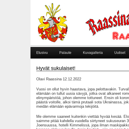
Etusivu
Palaute
Kuvagalleria
Uutiset
Hyvät sukulaiset!
Olavi Raassina 12.12.2022
Vuosi on ollut hyvin haastava, jopa pelottavakin. Turvall
elämään on tullut uusia sävyjä, jotka ovat alkaneet romut
elinympäristöä, johon olemme tottuneet. Ensin oli koron
päästä voitolle, alkoi tämä prutaali sota Ukrainassa, j
meidän elämään epävarmoja tekijöitä.
Me olemme saaneet kuitenkin viettää hyvää kesää. El
saimme pitää kahdella vuodella siirtyneet sukuseuran 30
Joensuussa, hotelli Kimmelissä, jopa ilman maskipakkoa