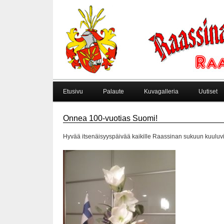
Etusivu
Palaute
Kuvagalleria
Uutiset
Onnea 100-vuotias Suomi!
Hyvää itsenäisyyspäivää kaikille Raassinan sukuun kuuluvil