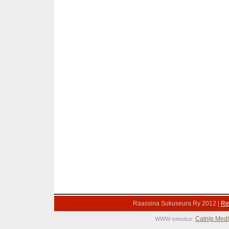
Raassina Sukuseura Ry 2012 |
Rek
Catnip Med
WWW-toteutus: