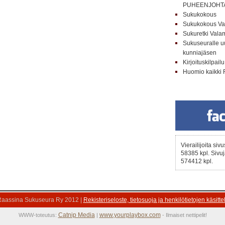
PUHEENJOHT
Sukukokous
Sukukokous Va
Sukuretki Val
Sukuseuralle uu
kunniajäsen
Kirjoituskilpailu
Huomio kaikki 
Vierailijoita siv
58385 kpl. Sivuj
574412 kpl.
aassina Sukuseura Ry 2012 |
Rekisteriseloste, tietosuoja ja henkilötietojen käsitte
Catnip Media
www.yourplaybox.com
WWW-toteutus:
|
- Ilmaiset nettipelit!