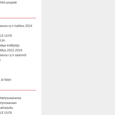
NA-projekti
eura ry:n hallitus 2024
E UUSI
AJA
aja esittäytyy
litus 2022-2024
eura r.y:n säännöt
e
ja lippu
htelysvaarassa
telysvaaraan
aharjulla
E UUSI