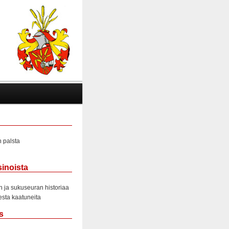
 palsta
sinoista
 ja sukuseuran historiaa
sta kaatuneita
s