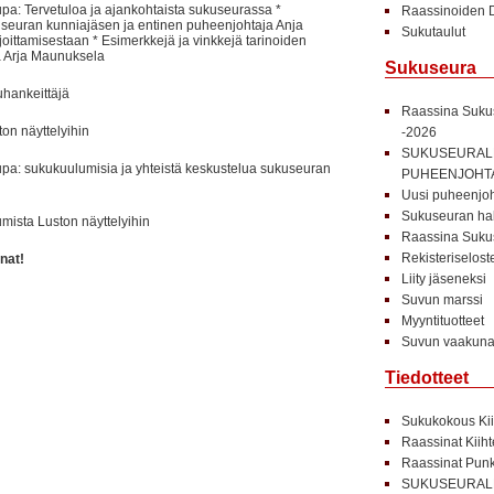
upa: Tervetuloa ja ajankohtaista sukuseurassa *
Raassinoiden D
useuran kunniajäsen ja entinen puheenjohtaja Anja
Sukutaulut
oittamisestaan * Esimerkkejä ja vinkkejä tarinoiden
ja Arja Maunuksela
Sukuseura
uhankeittäjä
Raassina Sukus
on näyttelyihin
-2026
SUKUSEURALL
upa: sukukuulumisia ja yhteistä keskustelua sukuseuran
PUHEENJOHT
Uusi puheenjoht
Sukuseuran hal
mista Luston näyttelyihin
Raassina Sukus
Rekisteriselost
nat!
Liity jäseneksi
Suvun marssi
Myyntituotteet
Suvun vaakuna 
Tiedotteet
Sukukokous Kii
Raassinat Kiih
Raassinat Punk
SUKUSEURALL