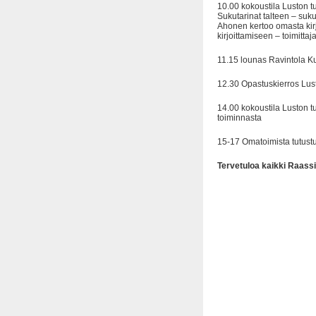
10.00 kokoustila Luston t
Sukutarinat talteen – suk
Ahonen kertoo omasta kirj
kirjoittamiseen – toimitta
11.15 lounas Ravintola K
12.30 Opastuskierros Lust
14.00 kokoustila Luston t
toiminnasta
15-17 Omatoimista tutustu
Tervetuloa kaikki Raassi