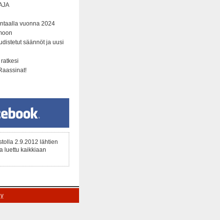
AJA
ntaalla vuonna 2024
amoon
distetut säännöt ja uusi
 ratkesi
Raassinat!
ustolla 2.9.2012 lähtien
a luettu kaikkiaan
ly