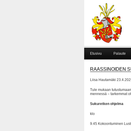
Etusivu
Palaute
RAASSINOIDEN S
Liisa Hautamäki 23.4.202
Tule mukaan tutustumaan 
mennessä – tarkemmat oh
Sukuretken ohjelma
klo
9.45 Kokoontuminen Lust