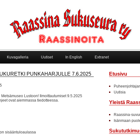
Kuvagalleria
Uutiset
In English
Extranet
UKURETKI PUNKAHARJULLE 7.6.2025
Etusivu
5
Puheenjohtajan
Uutisia
Metsämuseo Lustoon! Ilmoittautumiset 9.5.2025
jeet ovat aiemmassa tiedotteessa.
Yleistä Raas
Raassina-suvun
Isänmaan puole
Sukututkimu
on sisääntuloaulassa