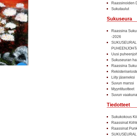
Raassinoiden D
Sukutaulut
Sukuseura
Raassina Sukus
-2026
SUKUSEURALL
PUHEENJOHT
Uusi puheenjoht
Sukuseuran hal
Raassina Sukus
Rekisteriselost
Liity jäseneksi
Suvun marssi
Myyntituotteet
Suvun vaakuna 
Tiedotteet
Sukukokous Kii
Raassinat Kiih
Raassinat Punk
SUKUSEURALL