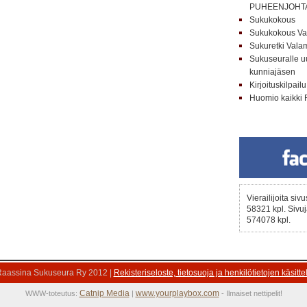
PUHEENJOHT
Sukukokous
Sukukokous Va
Sukuretki Val
Sukuseuralle uu
kunniajäsen
Kirjoituskilpailu
Huomio kaikki 
Vierailijoita siv
58321 kpl. Sivuj
574078 kpl.
aassina Sukuseura Ry 2012 |
Rekisteriseloste, tietosuoja ja henkilötietojen käsitte
Catnip Media
www.yourplaybox.com
WWW-toteutus:
|
- Ilmaiset nettipelit!