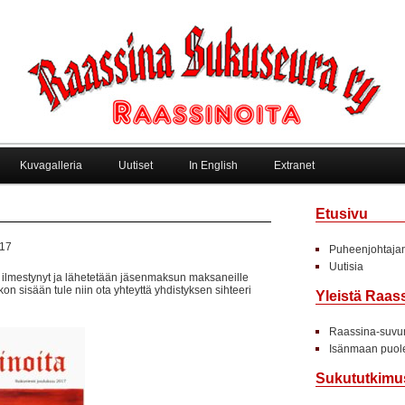
Kuvagalleria
Uutiset
In English
Extranet
Etusivu
017
Puheenjohtajan
Uutisia
 ilmestynyt ja lähetetään jäsenmaksun maksaneille
iikon sisään tule niin ota yhteyttä yhdistyksen sihteeri
Yleistä Raas
Raassina-suvun
Isänmaan puole
Sukututkimu