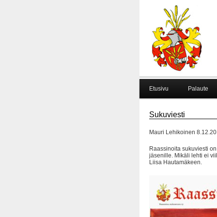
Etusivu
Palaute
Sukuviesti
Mauri Lehikoinen 8.12.2
Raassinoita sukuviesti on
jäsenille. Mikäli lehti ei v
Liisa Hautamäkeen.