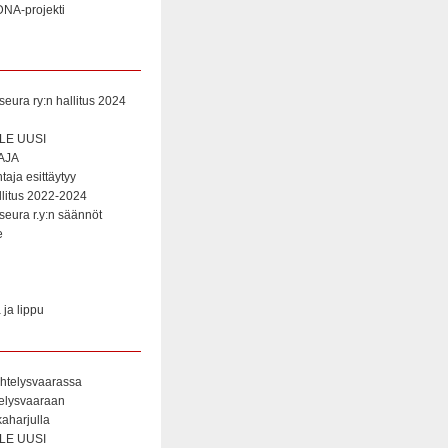
NA-projekti
eura ry:n hallitus 2024
E UUSI
AJA
aja esittäytyy
litus 2022-2024
eura r.y:n säännöt
e
ja lippu
htelysvaarassa
telysvaaraan
aharjulla
E UUSI