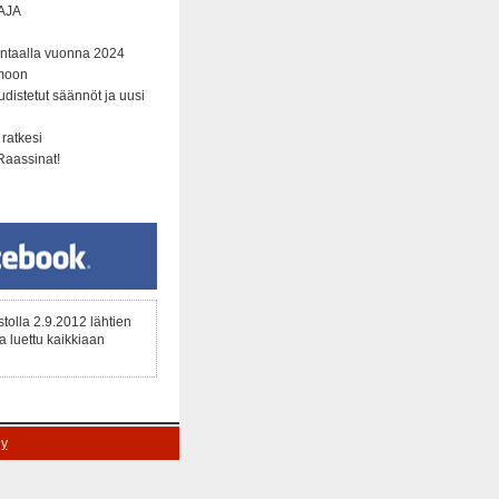
AJA
ntaalla vuonna 2024
amoon
distetut säännöt ja uusi
 ratkesi
Raassinat!
ustolla 2.9.2012 lähtien
a luettu kaikkiaan
ly