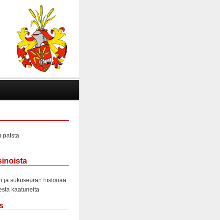
 palsta
sinoista
 ja sukuseuran historiaa
sta kaatuneita
s