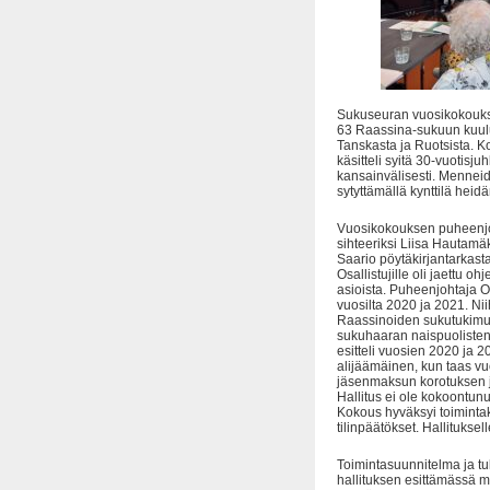
Sukuseuran vuosikokouks
63 Raassina-sukuun kuuluv
Tanskasta ja Ruotsista. 
käsitteli syitä 30-vuotisju
kansainvälisesti. Menneid
sytyttämällä kynttilä heid
Vuosikokouksen puheenjoht
sihteeriksi Liisa Hautamäki
Saario pöytäkirjantarkasta
Osallistujille oli jaettu o
asioista. Puheenjohtaja O
vuosilta 2020 ja 2021. Nii
Raassinoiden sukutukimus
sukuhaaran naispuolisten 
esitteli vuosien 2020 ja 
alijäämäinen, kun taas vuo
jäsenmaksun korotuksen j
Hallitus ei ole kokoontunu
Kokous hyväksyi toimintak
tilinpäätökset. Hallitukse
Toimintasuunnitelma ja tu
hallituksen esittämässä m