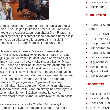
Raassinoiden D
Sukutaulut
Sukuseura
Raassina Sukus
een ja sukujuhlaan Joensuussa kokoontui yhteensä
aa. Osallistujien joukossa oli ”serkkuja” Floridasta,
-2026
Kokouksen avauksessa puheenjohtaja Olavi Raassina
SUKUSEURALL
hlan siirtymiselle ja tilanteelle tänä päivänä Suomessa ja
PUHEENJOHT
en vuosien aikana kuolleita sukulaisia muistettiin
än muistokseen ennen yhdessä laulettua virttä.
Uusi puheenjoht
Sukuseuran hal
ajaksi valittiin Pentti Raassina Joensuusta ja
Raassina Sukus
. Muiksi kokousvirkailijoiksi päätettiin Sirpa ja Tapio
Rekisteriselost
jiksi ja Lea Viertonen ja Matti Saario ääntenlaskijoiksi.
hjelmavihko, jossa oli tietoa kokouksessä käsiteltävistä
Liity jäseneksi
lavi Raassina esitteli hallituksen toimintakertomuksen
Suvun marssi
hin hyväksyttiin lisäys sukututkimus-kohtaan, sillä
Myyntituotteet
ta on jatkettu selvittämällä muun muassa Sortavalan
jäsenten sukutietoja. Taloudenhoitaja Liisa Hautamäki
Suvun vaakuna 
2021 tilinpäätökset. Vuonna 2020 tulos oli hieman
delta 2021 jäi ylijäämää. Ylijäämä oli syntynyt
Tiedotteet
a hallituksen kokouskulujen vähentymisen johdosta.
t läsnäolokokouksiin, vaan on pitänyt ne etäyhteydellä.
ertomukset tehdyn lisäyksen myötä ja vahvisti
Sukukokous Kii
lle myönnettiin vastuuvapaus käsiteltyjen vuosien osalta.
Raassinat Kiih
Raassinat Punk
lo- ja menoarvio vuosille 2023-2024 hyväksyttiin
uodossa. Ensi vuonna on tarkoitus tehdä sukuretki
SUKUSEURALL