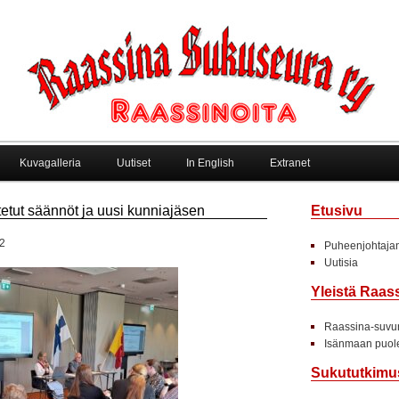
Kuvagalleria
Uutiset
In English
Extranet
etut säännöt ja uusi kunniajäsen
Etusivu
2
Puheenjohtajan
Uutisia
Yleistä Raas
Raassina-suvun
Isänmaan puole
Sukututkimu