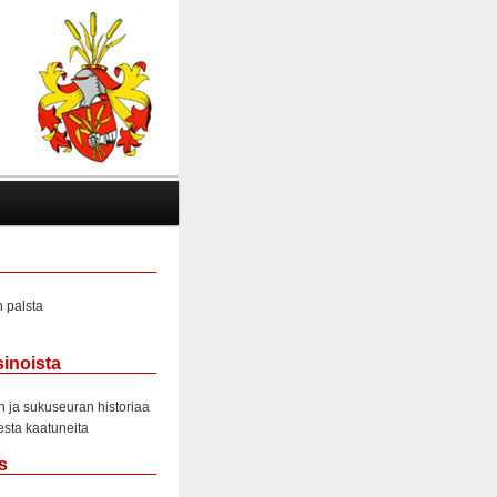
 palsta
sinoista
 ja sukuseuran historiaa
sta kaatuneita
s