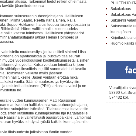
säkuun alussa. Tarkemmat tiedot retken ohjelmasta
PUHEENJOHT
a kevään jäsentiedotteessa.
Sukukokous
Sukukokous Va
jatkamaan sukuseuran puheenjohtajana. Hallituksen
ainen, Milma Saario, Reetta Karjalainen, Raija
Sukuretki Val
amäki. Seppo Hokkanen halusi luopua jäsenyydestään ja
Sukuseuralle uu
aa Riihimäeltä. Hänet valittiin hallitukseen uudeksi
kunniajäsen
le hallituksessa toimisesta. Hallituksen yhteystiedot
 Toiminnanatarkastajana jatkaa Heimo Holmberg ja
Kirjoituskilpailu
aassina.
Huomio kaikki 
valmisteltu muutosesitys, jonka esitteli sihteeri Liisa
itteena on ajantasaistaa ja joustavoittaa seuran
n muutos vuosikokouksen koollekutsumisesta ja siihen
oliikenneyhteydellä. Kutsu voidaan toimittaa kirjeen
in sähköpostiosoitteisiin, sillä sanomalehti ei tavoita
niä. Toimintaan vaikutta myös jäsenen
minen hallitukselle. Jäsen voidaan erottaa mikäli
 kaksi vuotta. Sääntömuutosesitys hyväksyttiin.
 ja rekisterihallitukseen (PRH) tarkastettavaksi ja ne
Vierailijoita siv
vistettua ne.
58390 kpl. Sivuj
574432 kpl.
euralle uuden kunniajäsenen Matti Raassinan
useamman kauden hallituksessa varapuheenjohtajana,
toiminut sukujuhlan isäntänä. Tilaisuudessa luovutettiin
tta sitten kutsutuille kunniajäsenille Irja Karjalaiselle
arja Raassina ei valitettavasti päässyt paikalle. Lämpimät
useuran hyväksi tehdystä työstä kaikille kunniajäsenille.
uvia tilaisuudesta julkaistaan tämän vuoden