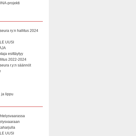
NA-projekti
eura ry:n hallitus 2024
E UUSI
AJA
aja esittäytyy
litus 2022-2024
eura r.y:n säännöt
e
ja lippu
htelysvaarassa
telysvaaraan
aharjulla
E UUSI