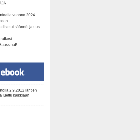
AJA
ntaalla vuonna 2024
amoon
distetut säännöt ja uusi
 ratkesi
Raassinat!
ustolla 2.9.2012 lähtien
a luettu kaikkiaan