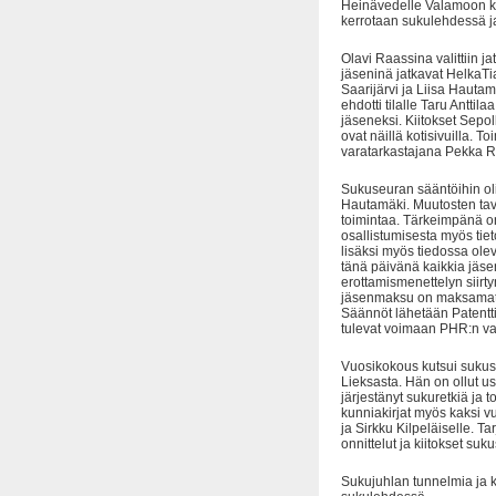
Heinävedelle Valamoon ke
kerrotaan sukulehdessä j
Olavi Raassina valittiin 
jäseninä jatkavat HelkaTi
Saarijärvi ja Liisa Haut
ehdotti tilalle Taru Anttil
jäseneksi. Kiitokset Sepol
ovat näillä kotisivuilla.
varatarkastajana Pekka R
Sukuseuran sääntöihin oli 
Hautamäki. Muutosten tavo
toimintaa. Tärkeimpänä o
osallistumisesta myös tiet
lisäksi myös tiedossa olevi
tänä päivänä kaikkia jäse
erottamismenettelyn siirty
jäsenmaksu on maksamatta
Säännöt lähetään Patentti-
tulevat voimaan PHR:n vah
Vuosikokous kutsui sukus
Lieksasta. Hän on ollut 
järjestänyt sukuretkiä ja 
kunniakirjat myös kaksi vuo
ja Sirkku Kilpeläiselle. T
onnittelut ja kiitokset suk
Sukujuhlan tunnelmia ja k